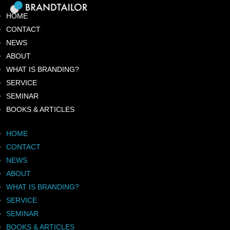
内
HOME
容
CONTACT
を
NEWS
ス
ABOUT
キ
WHAT IS BRANDING?
ッ
プ
SERVICE
SEMINAR
BOOKS & ARTICLES
HOME
CONTACT
NEWS
ABOUT
WHAT IS BRANDING?
SERVICE
SEMINAR
BOOKS & ARTICLES